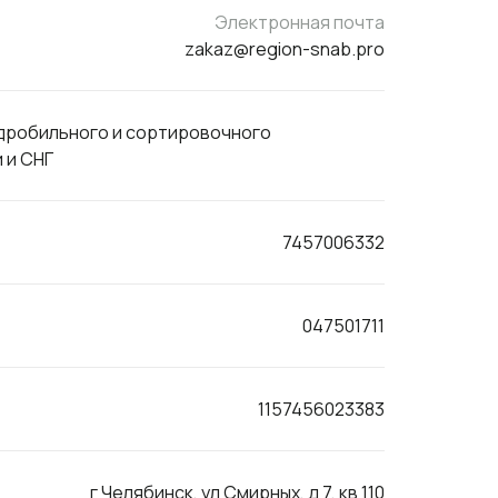
Электронная почта
zakaz@region-snab.pro
 дробильного и сортировочного
 и СНГ
7457006332
047501711
1157456023383
г Челябинск, ул Смирных, д 7, кв 110