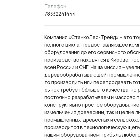
Телефон
78332241444
Компания «СтанкоЛес-Трейд» – это т
полного цикла, предоставляющее комп
оборудования до его сервисного обсл
производство находятся в Кирове, по
всей России и СНГ. Наша миссия – уве
деревообрабатывающей промышленност
то производить или перепродавать го
рынок требует бо́льшего качества, но 
постоянно разрабатываем и массово п
конструктивно простое оборудование.
измельчения древесины, так и целые л
промышленных, древесных и сельскохо
производится в технологическую щепу,
нашим оборудованием прибыль любог