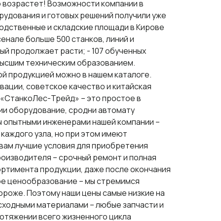
 возрастет! Возможности компании в
орудования и готовых решений получили уже
изводственные и складские площади в Кирове
сенале больше 500 станков, линий и
ый продолжает расти; - 107 обученных
 высшим техническим образованием.
й продукцией можно в нашем каталоге.
ации, советское качество и китайская
 «СтанкоЛес-Трейд» – это простое в
ции оборудование, сродни автомату
ы опытными инженерами нашей компании –
аждого узла, но при этом имеют
вам лучшие условия для приобретения
производителя – срочный ремонт и полная
ортимента продукции, даже после окончания
ое ценообразование – мы стремимся
ороже. Поэтому наши цены самые низкие на
сходными материалами – любые запчасти и
отяжении всего жизненного цикла