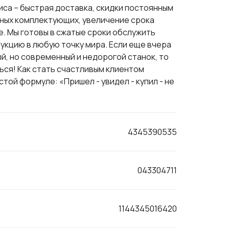
иса – быстрая доставка, скидки постоянным
ьных комплектующих, увеличение срока
е. Мы готовы в сжатые сроки обслужить
укцию в любую точку мира. Если еще вчера
й, но современный и недорогой станок, то
ься! Как стать счастливым клиентом
ой формуле: «Пришел - увидел - купил - не
4345390535
043304711
1144345016420