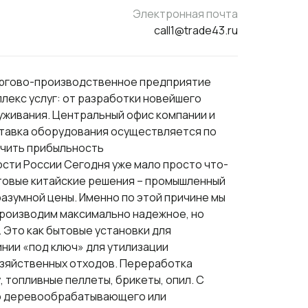
Электронная почта
call1@trade43.ru
оргово-производственное предприятие
лекс услуг: от разработки новейшего
уживания. Центральный офис компании и
ставка оборудования осуществляется по
личить прибыльность
и России Сегодня уже мало просто что-
товые китайские решения – промышленный
разумной цены. Именно по этой причине мы
роизводим максимально надежное, но
 Это как бытовые установки для
инии «под ключ» для утилизации
зяйственных отходов. Переработка
 топливные пеллеты, брикеты, опил. С
о деревообрабатывающего или