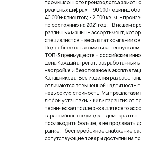
промышленного производства заметно
реальных цифрах: - 90 000+ единиц об
40 000+ клиентов; - 2 500 кв. м. – про
по состоянию на 2021 год; - В нашем ар
различных машин – ассортимент, котор
специалистов – весь штат компании с
Подробнее ознакомиться с выпускаемо
ТОП-3 преимуществ – российские иннов
цена Каждый агрегат, разработанный в
настройке и безотказное в эксплуата
Калашникова. Все изделия разработан
отличаются повышенной надежностью к
невысокую стоимость. Мы предлагаем 
любой установки: - 100% гарантия от 
техническая поддержка для всего асс
гарантийного периода. - демократичн
производить больше, а не продавать д
рынке. - бесперебойное снабжение ра
сопутствующие товары доступны на пр