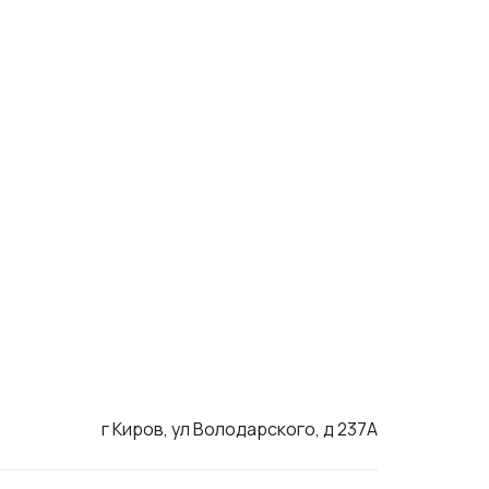
г Киров, ул Володарского, д 237А