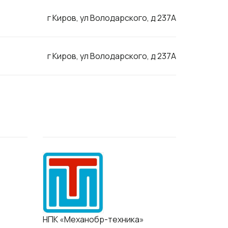
г Киров, ул Володарского, д 237А
г Киров, ул Володарского, д 237А
НПК «Механобр-техника»
Завод др