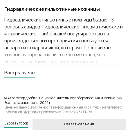
Гидравлические гильотинные ножницы
Гидравлические гильотинные ножницы бывают 3
основных видов: гидравлические, пневматические и
механические. Наибольшей популярностью на
производственных предприятиях пользуются
аппараты с гидравликой, которая обеспечивает
точность нарезания листового металла, что
является главным показателем качества
оборудования.
Раскрыть все
Принципы работы гидравлической гильотины
Резка и раскрой листового металла применяется на
производственных предприятиях разного
© Агрегатор дробильно-измельчительного оборудования «Drobilka.ru».
Все права защищены. 2022 г.
назначения. Гильотины признаны наиболее
Цены на данном сайте носят информационный характер и не являются
эффективным инструментом для проведения этих
публичной офертой, определяемой Статьей 437 ГК РФ
операций, особенно если производство имеет
Выбрать город
массовый характер. При этом гидравлические
Связаться с нами