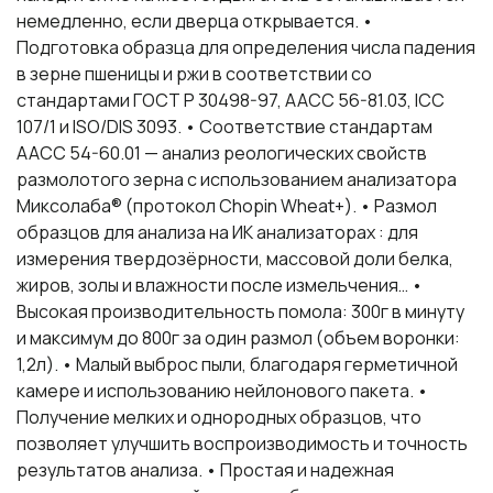
немедленно, если дверца открывается. •
Подготовка образца для определения числа падения
в зерне пшеницы и ржи в соответствии со
стандартами ГОСТ Р 30498-97, AACC 56-81.03, ICC
107/1 и ISO/DIS 3093. • Соответствие стандартам
AACC 54-60.01 — анализ реологических свойств
размолотого зерна с использованием анализатора
Миксолаба® (протокол Chopin Wheat+). • Размол
образцов для анализа на ИК анализаторах : для
измерения твердозёрности, массовой доли белка,
жиров, золы и влажности после измельчения… •
Высокая производительность помола: 300г в минуту
и максимум до 800г за один размол (объем воронки:
1,2л). • Малый выброс пыли, благодаря герметичной
камере и использованию нейлонового пакета. •
Получение мелких и однородных образцов, что
позволяет улучшить воспроизводимость и точность
результатов анализа. • Простая и надежная