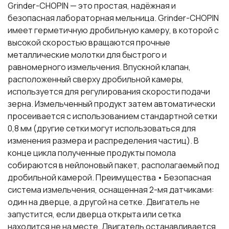
Grinder-CHOPIN — это простая, надёжная и
безопасная лабораторная мельница. Grinder-CHOPIN
имеет герметичную дробильную камеру, в которой с
высокой скоростью вращаются прочные
металлические молотки для быстрого и
равномерного измельчения. Впускной клапан,
расположенный сверху дробильной камеры,
используется для регулирования скорости подачи
зерна. Измельченный продукт затем автоматически
просеивается с использованием стандартной сетки
0,8 мм (другие сетки могут использоваться для
изменения размера и распределения частиц). В
конце цикла полученные продукты помола
собираются в нейлоновый пакет, располагаемый под
дробильной камерой. Преимущества • Безопасная
система измельчения, оснащенная 2-мя датчиками:
один на дверце, а другой на сетке. Двигатель не
запустится, если дверца открыта или сетка
находится не на месте. Двигатель останавливается