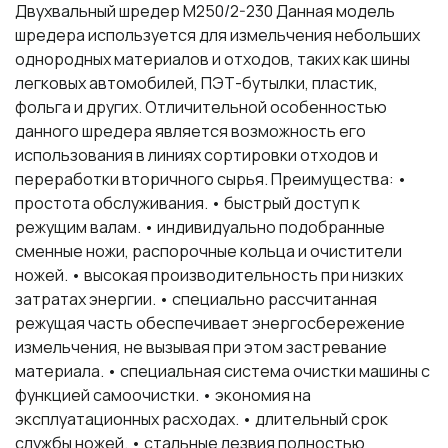
Двухвальный шредер М250/2-230 Данная модель
шредера используется для измельчения небольших
однородных материалов и отходов, таких как шины
легковых автомобилей, ПЭТ-бутылки, пластик,
фольга и других. Отличительной особенностью
данного шредера является возможность его
использования в линиях сортировки отходов и
переработки вторичного сырья. Преимущества: •
простота обслуживания. • быстрый доступ к
режущим валам. • индивидуально подобранные
сменные ножи, распорочные кольца и очистители
ножей. • высокая производительность при низких
затратах энергии. • специально рассчитанная
режущая часть обеспечивает энергосбережение
измельчения, не вызывая при этом застревание
материала. • специальная система очистки машины с
функцией самоочистки. • экономия на
эксплуатационных расходах. • длительный срок
службы ножей. • стальные лезвия полностью