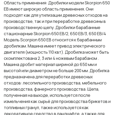
Область применения: Дробилки модели Skorpion 650
EB имеют широкую область применения. Они
подходят как для утилизации древесных отходов на
производстве, так и при переработке древесины в
производственную щепу. Дробилки барабанные
стационарные Skorpion 650 EB/2, 650 EB/3, 650 EB/4
Модель Scorpion 650 EB относится к барабанным
дробилкам. Машина имеет привод электрического
двигателя (мощность 110 квт). Дробилка может быть
скомплектована 2, 3 или 4 ножевым барабаном .
Машина дробит материал шириной до 650 мм и
высотой или диаметром не больше 200 мм. Дробилка
предназначена для переработки древесных
отходов: лесопильного производства, мебельного
производства, фанерного производства. Щепа,
полученная на выходе, используется после
измельчения как сырьё для производства брикетов и
топливных гранул, также используется как
декоративное средство в ландшафте, а также для