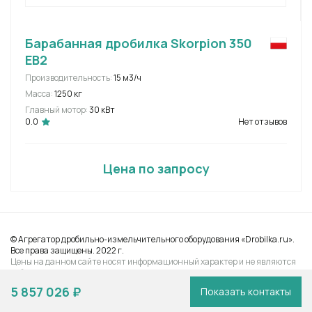
Барабанная дробилка Skorpion 350
EB2
Производительность:
15 м3/ч
Масса:
1250 кг
Главный мотор:
30 кВт
0.0
Нет отзывов
Цена по запросу
© Агрегатор дробильно-измельчительного оборудования «Drobilka.ru».
Все права защищены. 2022 г.
Цены на данном сайте носят информационный характер и не являются
публичной офертой, определяемой Статьей 437 ГК РФ
5 857 026 ₽
Показать контакты
Выбрать город
Связаться с нами