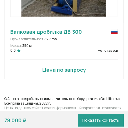
Валковая дробилка ДВ-300
Производительность:
2.5 т/ч
Масса:
350 кг
0.0
Нет отзывов
Цена по запросу
© Агрегатор дробильно-измельчительного оборудования «Drobilka.ru».
Все права защищены. 2022 г.
Цены на данном сайте носят информационный характер и не являются
публичной офертой, определяемой Статьей 437 ГК РФ
78 000 ₽
Показать контакты
Выбрать город
Связаться с нами