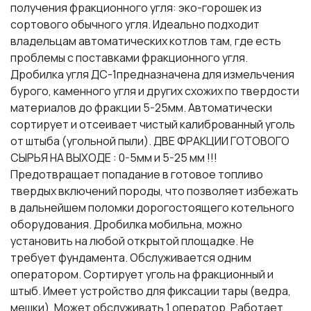
получения фракционного угля: эко-горошек из
сортового обычного угля. Идеально подходит
владельцам автоматических котлов там, где есть
проблемы с поставками фракционного угля.
Дробилка угля ДС-1предназначена для измельчения
бурого, каменного угля и других схожих по твердости
материалов до фракции 5-25мм. Автоматически
сортирует и отсеивает чистый калиброванный уголь
от штыба (угольной пыли). ДВЕ ФРАКЦИИ ГОТОВОГО
СЫРЬЯ НА ВЫХОДЕ : 0-5мм и 5-25 мм !!!
Предотвращает попадание в готовое топливо
твердых включений породы, что позволяет избежать
в дальнейшем поломки дорогостоящего котельного
оборудования. Дробилка мобильна, можно
установить на любой открытой площадке. Не
требует фундамента. Обслуживается одним
оператором. Сортирует уголь на фракционный и
штыб. Имеет устройство для фиксации тары (ведра,
мешки). Может обслуживать 1 оператор. Работает